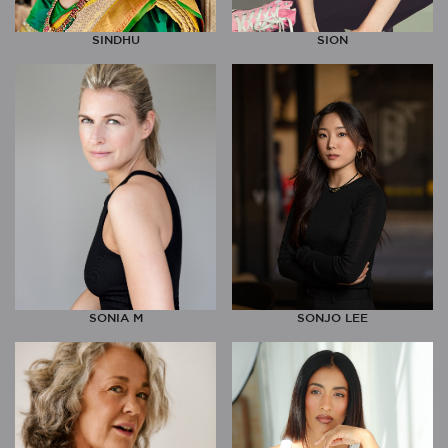
SINDHU
SION
SONIA M
SONJO LEE