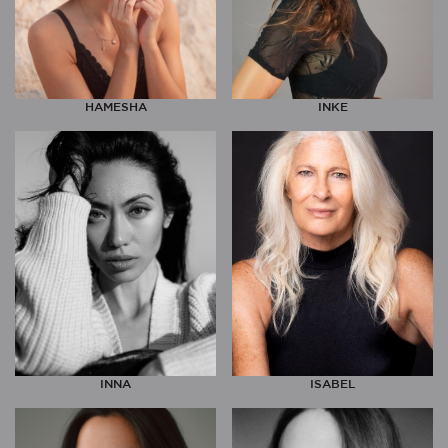
HAMESHA
INKE
INNA
ISABEL