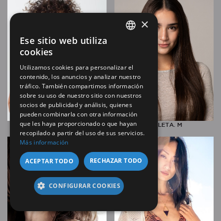
×
Ese sitio web utiliza
SPANISH
cookies
EN
Utilizamos cookies para personalizar el
contenido, los anuncios y analizar nuestro
tráfico. También compartimos información
sobre su uso de nuestro sitio con nuestros
socios de publicidad y análisis, quienes
pueden combinarla con otra información
que les haya proporcionado o que hayan
TATI
VIOLETA. M
recopilado a partir del uso de sus servicios.
Más información
RECHAZAR TODO
ACEPTAR TODO
CONFIGURAR COOKIES