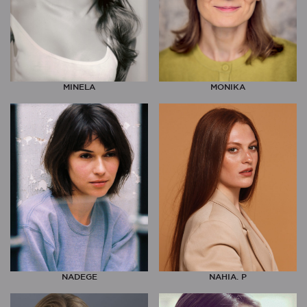
MINELA
MONIKA
NADEGE
NAHIA. P