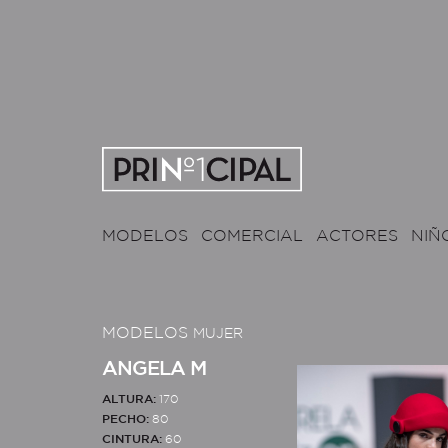
MODELOS
COMERCIAL
ACTORES
NIÑ
MODELOS
MUJER
ANGELA M
ALTURA:
170
PECHO:
80
CINTURA:
60