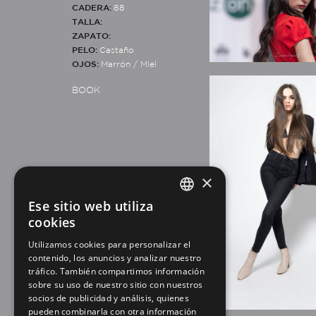
CADERA:
88
TALLA:
ZAPATO:
PELO:
Castaño
OJOS:
Marrón / Miel
BOOK
×
Ese sitio web utiliza
SPANISH
cookies
EN
Utilizamos cookies para personalizar el
contenido, los anuncios y analizar nuestro
tráfico. También compartimos información
sobre su uso de nuestro sitio con nuestros
socios de publicidad y análisis, quienes
pueden combinarla con otra información