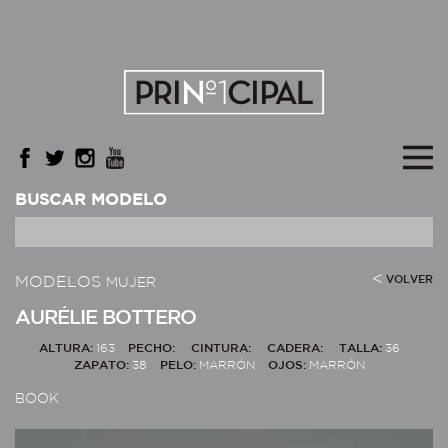
BUSCAR MODELO
MODELOS
VOLVER
MUJER
AURÉLIE BOTTERO
ALTURA:
163
PECHO:
CINTURA:
CADERA:
TALLA:
36
ZAPATO:
38
PELO:
MARRÓN
OJOS:
MARRÓN
BOOK