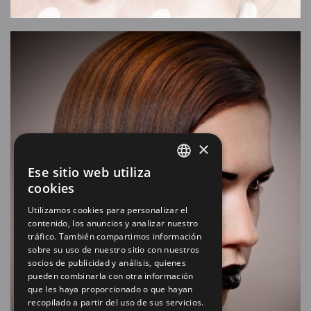
×
Ese sitio web utiliza
SPANISH
cookies
EN
Utilizamos cookies para personalizar el
contenido, los anuncios y analizar nuestro
tráfico. También compartimos información
sobre su uso de nuestro sitio con nuestros
socios de publicidad y análisis, quienes
pueden combinarla con otra información
que les haya proporcionado o que hayan
recopilado a partir del uso de sus servicios.