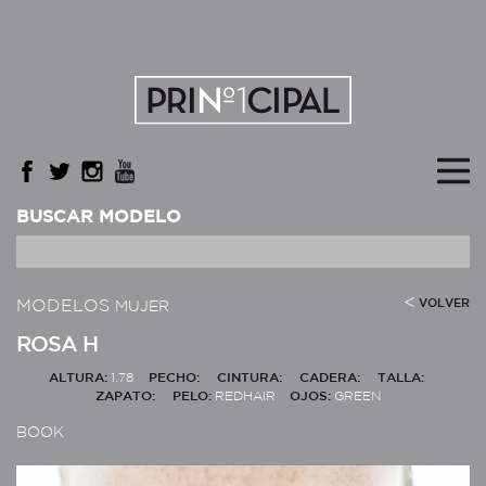
BUSCAR MODELO
MODELOS
VOLVER
MUJER
ROSA H
ALTURA:
1.78
PECHO:
CINTURA:
CADERA:
TALLA:
ZAPATO:
PELO:
REDHAIR
OJOS:
GREEN
BOOK