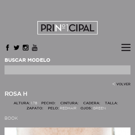
BUSCAR MODELO
VOLVER
ROSA H
ALTURA:
1.78
PECHO:
CINTURA:
CADERA:
TALLA:
ZAPATO:
PELO:
REDHAIR
OJOS:
GREEN
BOOK