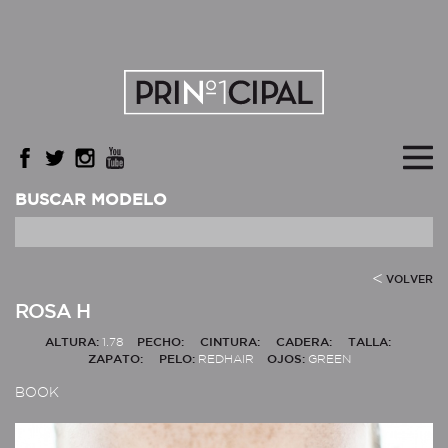
BUSCAR MODELO
VOLVER
ROSA H
ALTURA:
1.78
PECHO:
CINTURA:
CADERA:
TALLA:
ZAPATO:
PELO:
REDHAIR
OJOS:
GREEN
BOOK