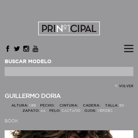
BUSCAR MODELO
VOLVER
GUILLERMO DORIA
ALTURA:
1,88
PECHO:
CINTURA:
CADERA:
TALLA:
50
ZAPATO:
44
PELO:
CASTAÑO
OJOS:
VERDES
BOOK