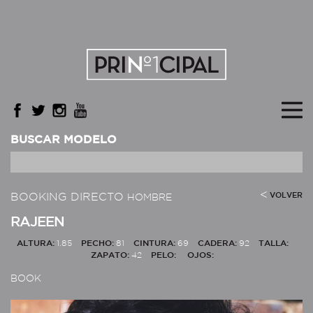
BUSCAR MODELO
BOOKING DIRECTO
VOLVER
HOMBRE
RAJEEN
ALTURA:
1.85
PECHO:
81
CINTURA:
69
CADERA:
92
TALLA:
ZAPATO:
42
PELO:
OJOS:
BOOK