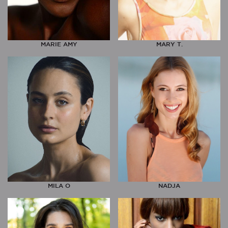
MARIE AMY
MARY T.
MILA O
NADJA