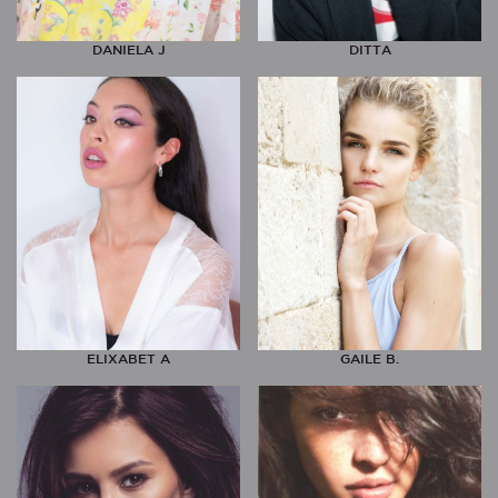
DANIELA J
DITTA
ELIXABET A
GAILE B.