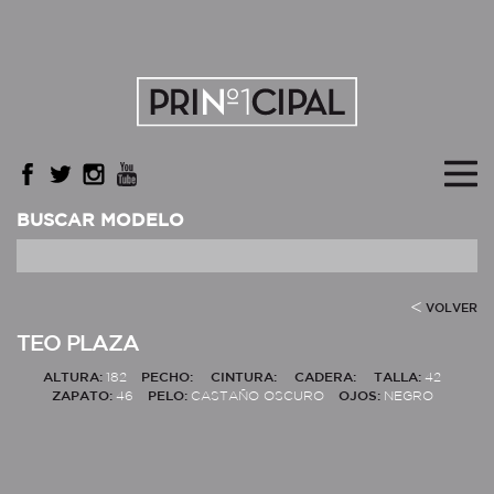
BUSCAR MODELO
VOLVER
TEO PLAZA
ALTURA:
182
PECHO:
CINTURA:
CADERA:
TALLA:
42
ZAPATO:
46
PELO:
CASTAÑO OSCURO
OJOS:
NEGRO