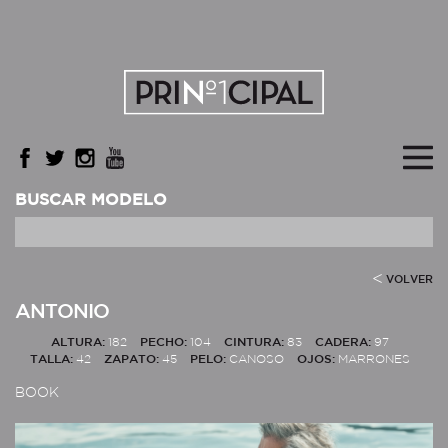
BUSCAR MODELO
VOLVER
ANTONIO
ALTURA:
182
PECHO:
104
CINTURA:
83
CADERA:
97
TALLA:
42
ZAPATO:
45
PELO:
CANOSO
OJOS:
MARRONES
BOOK